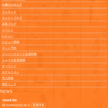
待機中の女の子
ランキング
キャストブログ
店長ブログ
イベント
レビュー
レビュー投稿
ネット予約
メンバーズカード会員特典
メルマガ会員登録
キーワード
ホテルリスト
求人情報
相互リンク
NEWS
stand.fm
2026年8月8日 08:35
新着情報