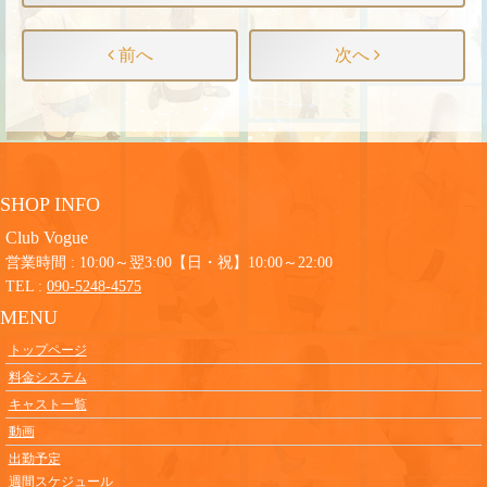
前へ
次へ
SHOP INFO
Club Vogue
営業時間 : 10:00～翌3:00【日・祝】10:00～22:00
TEL :
090-5248-4575
MENU
トップページ
料金システム
キャスト一覧
動画
出勤予定
週間スケジュール