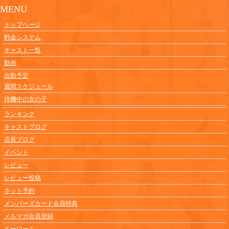
MENU
トップページ
料金システム
キャスト一覧
動画
出勤予定
週間スケジュール
待機中の女の子
ランキング
キャストブログ
店長ブログ
イベント
レビュー
レビュー投稿
ネット予約
メンバーズカード会員特典
メルマガ会員登録
キーワード