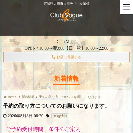
宮城県大崎市古川デリヘル風俗
t
o
g
g
l
e
Club Vogue
n
OPEN / 10:00～翌3:00【日・祝】10:00～22:00
a
v
お店に電話する
i
g
a
新着情報
t
i
o
ホーム
新着情報
予約の取り方についてのお願いになります。
n
予約の取り方についてのお願いになります。
2026年8月8日 08:20
新着情報
ご予約受付時間・条件のご案内